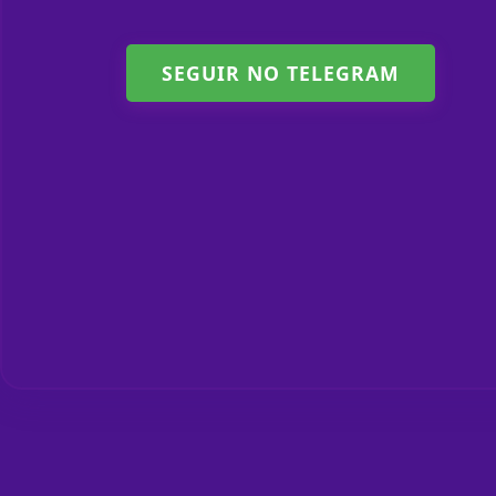
SEGUIR NO TELEGRAM