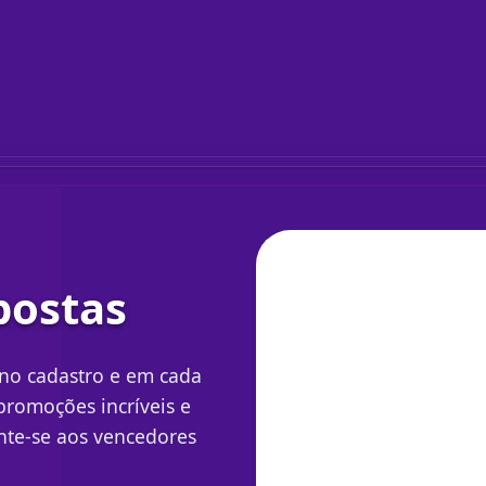
postas
no cadastro e em cada
promoções incríveis e
unte-se aos vencedores