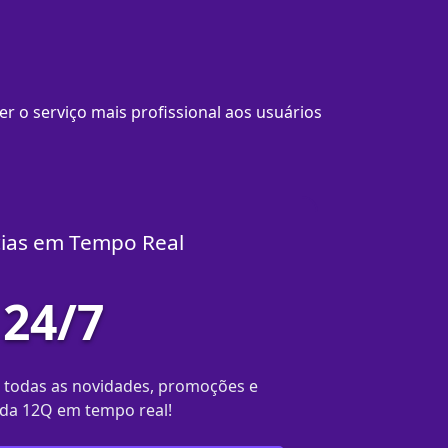
r o serviço mais profissional aos usuários
cias em Tempo Real
24/7
e todas as novidades, promoções e
da 12Q em tempo real!