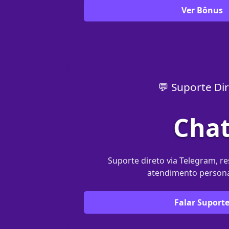
Ver Bônus
💬 Suporte Di
Cha
Suporte direto via Telegram, r
atendimento persona
Falar Suport