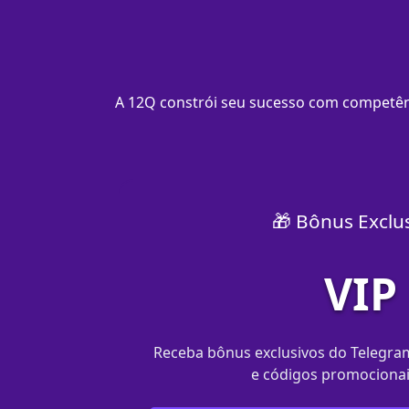
A 12Q constrói seu sucesso com competênci
🎁 Bônus Exclu
VIP
Receba bônus exclusivos do Telegra
e códigos promocionai