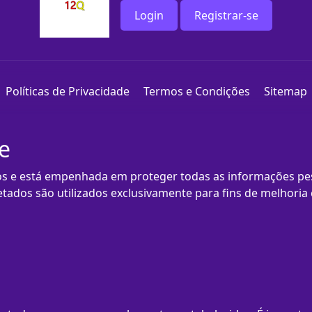
Login
Registrar-se
Políticas de Privacidade
Termos e Condições
Sitemap
de
ios e está empenhada em proteger todas as informações pe
tados são utilizados exclusivamente para fins de melhoria