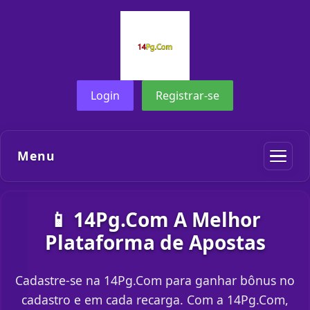
Login
Registrar-se
Menu
📱 14Pg.Com A Melhor
Plataforma de Apostas
Cadastre-se na 14Pg.Com para ganhar bônus no
cadastro e em cada recarga. Com a 14Pg.Com,