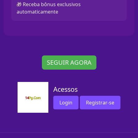
🎁 Receba bônus exclusivos
automaticamente
SEGUIR AGORA
Acessos
Login
Registrar-se