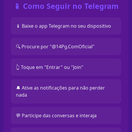
📱 Como Seguir no Telegram
📱 Baixe o app Telegram no seu dispositivo
🔍 Procure por "@14Pg.ComOficial"
👆 Toque em "Entrar" ou "Join"
🔔 Ative as notificações para não perder
nada
💬 Participe das conversas e interaja