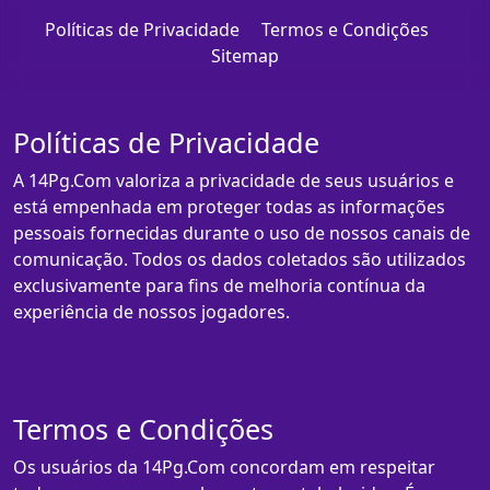
Políticas de Privacidade
Termos e Condições
Sitemap
Políticas de Privacidade
A 14Pg.Com valoriza a privacidade de seus usuários e
está empenhada em proteger todas as informações
pessoais fornecidas durante o uso de nossos canais de
comunicação. Todos os dados coletados são utilizados
exclusivamente para fins de melhoria contínua da
experiência de nossos jogadores.
Termos e Condições
Os usuários da 14Pg.Com concordam em respeitar