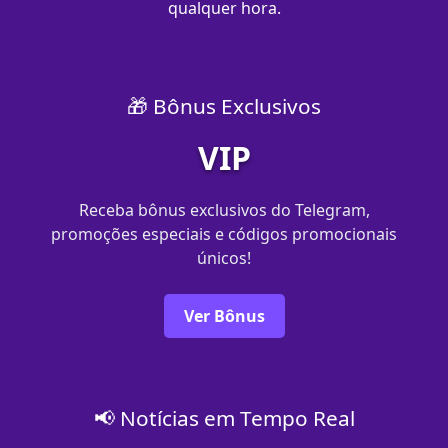
qualquer hora.
🎁 Bônus Exclusivos
VIP
Receba bônus exclusivos do Telegram,
promoções especiais e códigos promocionais
únicos!
Ver Bônus
📢 Notícias em Tempo Real