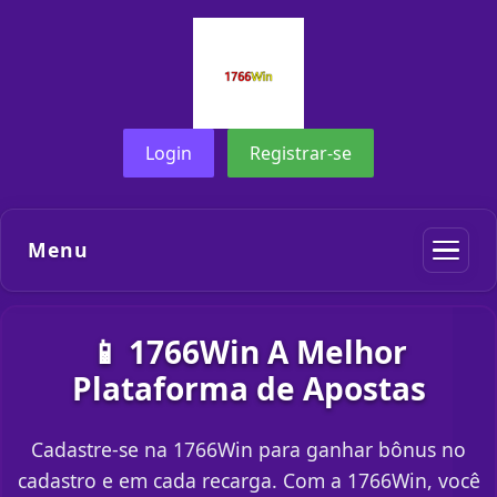
Login
Registrar-se
Menu
📱 1766Win A Melhor
Plataforma de Apostas
Cadastre-se na 1766Win para ganhar bônus no
cadastro e em cada recarga. Com a 1766Win, você