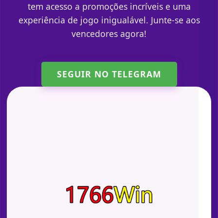
tem acesso a promoções incríveis e uma
experiência de jogo inigualável. Junte-se aos
vencedores agora!
SEGUIR NO TELEGRAM