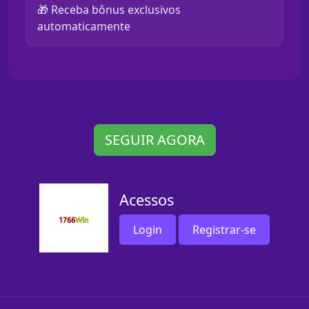
🎁 Receba bônus exclusivos
automaticamente
SEGUIR AGORA
Acessos
Login
Registrar-se