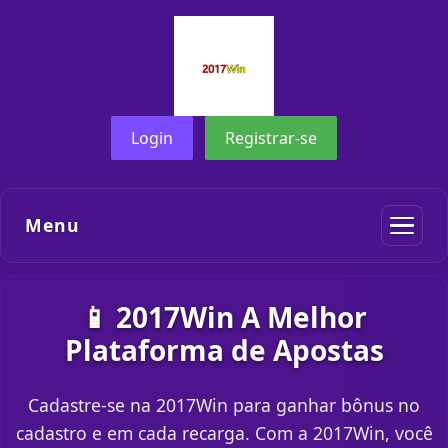
Login
Registrar-se
Menu
📱 2017Win A Melhor
Plataforma de Apostas
Cadastre-se na 2017Win para ganhar bônus no
cadastro e em cada recarga. Com a 2017Win, você