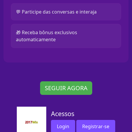
💬 Participe das conversas e interaja
🎁 Receba bônus exclusivos
automaticamente
SEGUIR AGORA
Acessos
Login
Registrar-se