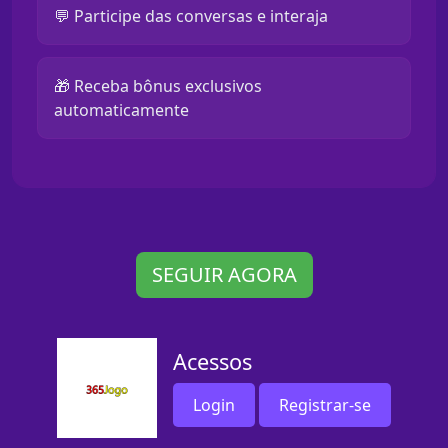
💬 Participe das conversas e interaja
🎁 Receba bônus exclusivos
automaticamente
SEGUIR AGORA
Acessos
Login
Registrar-se