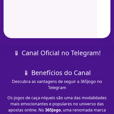
📱 Canal Oficial no Telegram!
📱 Benefícios do Canal
Descubra as vantagens de seguir a 365Jogo no
Telegram
Os jogos de caça-níqueis são uma das modalidades
mais emocionantes e populares no universo das
apostas online. No
365Jogo
, uma renomada marca