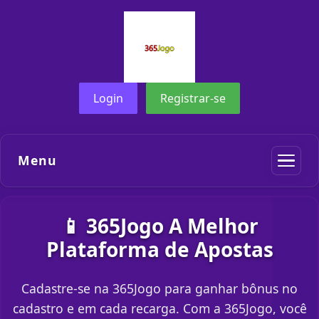
Login
Registrar-se
Menu
📱 365Jogo A Melhor
Plataforma de Apostas
Cadastre-se na 365Jogo para ganhar bônus no
cadastro e em cada recarga. Com a 365Jogo, você