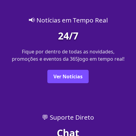
📢 Notícias em Tempo Real
24/7
Fique por dentro de todas as novidades,
promoções e eventos da 365Jogo em tempo real!
Ver Notícias
💬 Suporte Direto
Chat