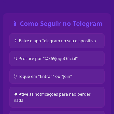
📱 Como Seguir no Telegram
📱 Baixe o app Telegram no seu dispositivo
🔍 Procure por "@365JogoOficial"
👆 Toque em "Entrar" ou "Join"
🔔 Ative as notificações para não perder
nada