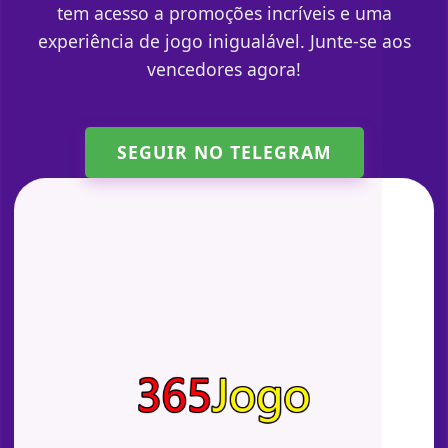
tem acesso a promoções incríveis e uma
experiência de jogo inigualável. Junte-se aos
vencedores agora!
SEGUIR NO TELEGRAM