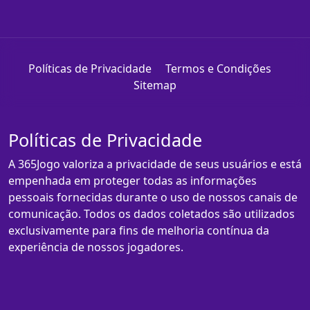
Políticas de Privacidade
Termos e Condições
Sitemap
Políticas de Privacidade
A 365Jogo valoriza a privacidade de seus usuários e está
empenhada em proteger todas as informações
pessoais fornecidas durante o uso de nossos canais de
comunicação. Todos os dados coletados são utilizados
exclusivamente para fins de melhoria contínua da
experiência de nossos jogadores.