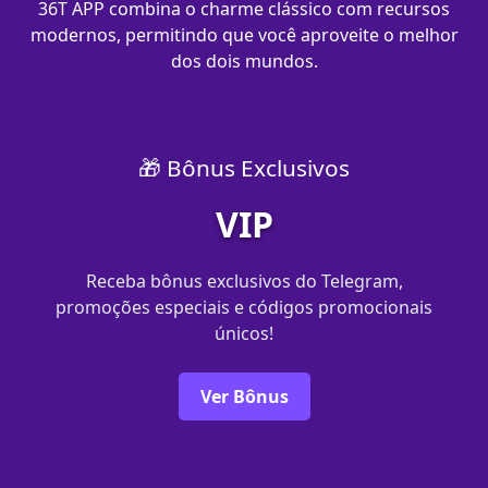
36T APP combina o charme clássico com recursos
modernos, permitindo que você aproveite o melhor
dos dois mundos.
🎁 Bônus Exclusivos
VIP
Receba bônus exclusivos do Telegram,
promoções especiais e códigos promocionais
únicos!
Ver Bônus