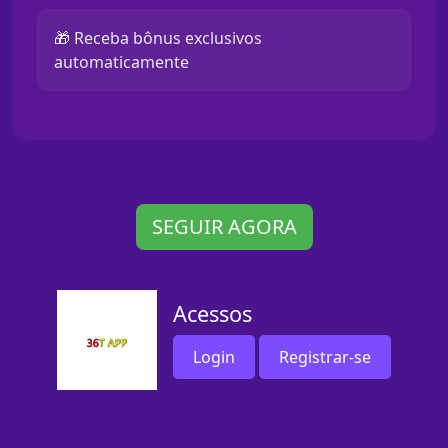
🎁 Receba bônus exclusivos
automaticamente
SEGUIR AGORA
Acessos
Login
Registrar-se