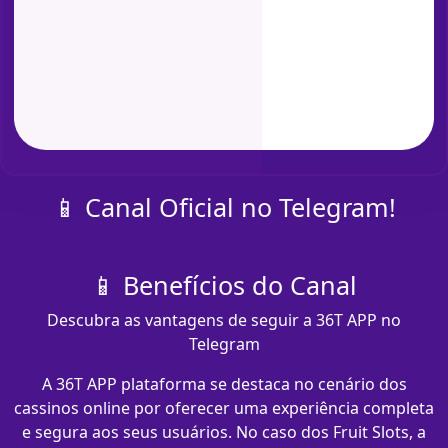
📱 Canal Oficial no Telegram!
📱 Benefícios do Canal
Descubra as vantagens de seguir a 36T APP no
Telegram
A 36T APP plataforma se destaca no cenário dos
cassinos online por oferecer uma experiência completa
e segura aos seus usuários. No caso dos Fruit Slots, a