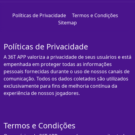
Políticas de Privacidade
Termos e Condições
Sitemap
Políticas de Privacidade
A 36T APP valoriza a privacidade de seus usuários e está
empenhada em proteger todas as informações
pessoais fornecidas durante o uso de nossos canais de
comunicação. Todos os dados coletados são utilizados
exclusivamente para fins de melhoria contínua da
experiência de nossos jogadores.
Termos e Condições