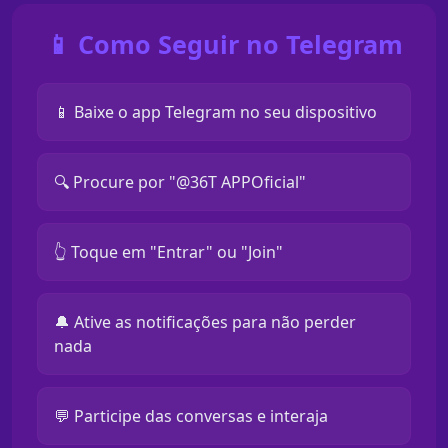
📱 Como Seguir no Telegram
📱 Baixe o app Telegram no seu dispositivo
🔍 Procure por "@36T APPOficial"
👆 Toque em "Entrar" ou "Join"
🔔 Ative as notificações para não perder
nada
💬 Participe das conversas e interaja