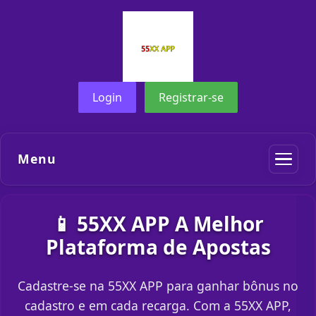
Login
Registrar-se
Menu
📱 55XX APP A Melhor
Plataforma de Apostas
Cadastre-se na 55XX APP para ganhar bônus no
cadastro e em cada recarga. Com a 55XX APP,