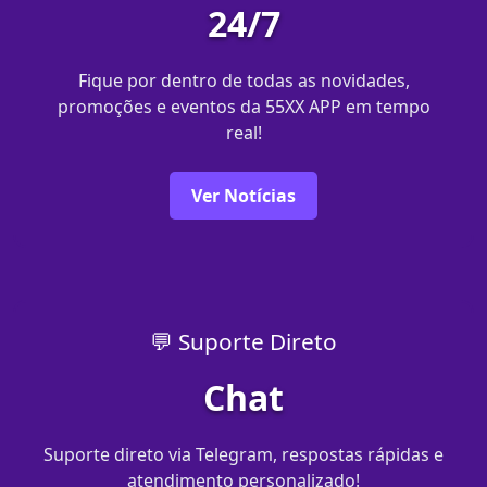
24/7
Fique por dentro de todas as novidades,
promoções e eventos da 55XX APP em tempo
real!
Ver Notícias
💬 Suporte Direto
Chat
Suporte direto via Telegram, respostas rápidas e
atendimento personalizado!