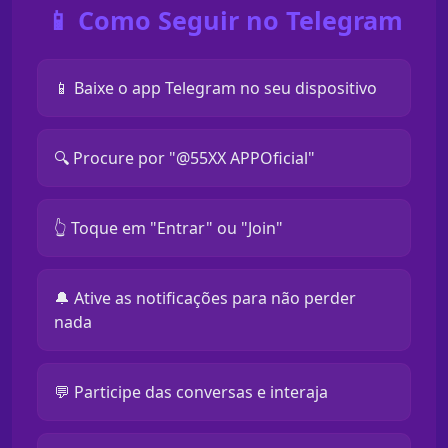
📱 Como Seguir no Telegram
📱 Baixe o app Telegram no seu dispositivo
🔍 Procure por "@55XX APPOficial"
👆 Toque em "Entrar" ou "Join"
🔔 Ative as notificações para não perder
nada
💬 Participe das conversas e interaja