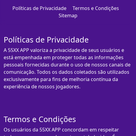
Políticas de Privacidade
Termos e Condições
Sitemap
Políticas de Privacidade
A 55XX APP valoriza a privacidade de seus usuários e
está empenhada em proteger todas as informações
pessoais fornecidas durante o uso de nossos canais de
comunicação. Todos os dados coletados são utilizados
exclusivamente para fins de melhoria contínua da
experiência de nossos jogadores.
Termos e Condições
Os usuários da 55XX APP concordam em respeitar