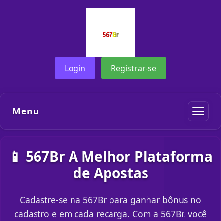
Login
Registrar-se
Menu
📱 567Br A Melhor Plataforma
de Apostas
Cadastre-se na 567Br para ganhar bônus no
cadastro e em cada recarga. Com a 567Br, você