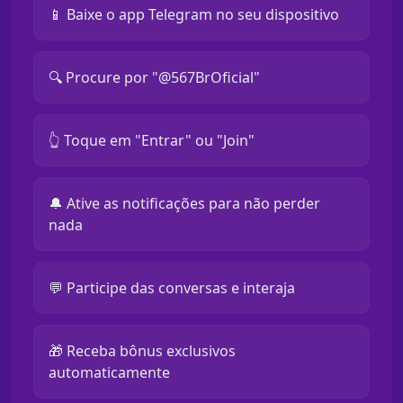
📱 Baixe o app Telegram no seu dispositivo
🔍 Procure por "@567BrOficial"
👆 Toque em "Entrar" ou "Join"
🔔 Ative as notificações para não perder
nada
💬 Participe das conversas e interaja
🎁 Receba bônus exclusivos
automaticamente