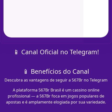
📱 Canal Oficial no Telegram!
📱 Benefícios do Canal
Descubra as vantagens de seguir a 567Br no Telegram
A plataforma 567Br Brasil é um cassino online
profissional — a 567Br foca em jogos populares de
apostas e é amplamente elogiada por sua variedade.