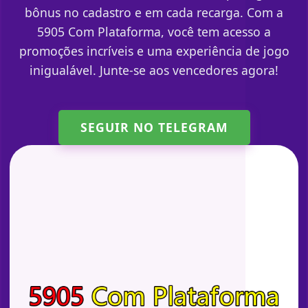
bônus no cadastro e em cada recarga. Com a
5905 Com Plataforma, você tem acesso a
promoções incríveis e uma experiência de jogo
inigualável. Junte-se aos vencedores agora!
SEGUIR NO TELEGRAM