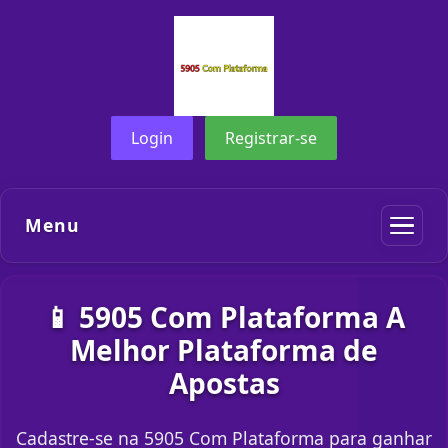
Login
Registrar-se
Menu
📱 5905 Com Plataforma A
Melhor Plataforma de
Apostas
Cadastre-se na 5905 Com Plataforma para ganhar