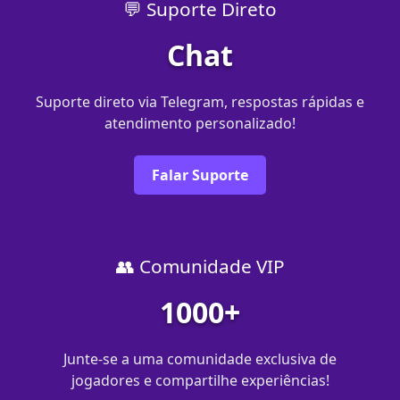
💬 Suporte Direto
Chat
Suporte direto via Telegram, respostas rápidas e
atendimento personalizado!
Falar Suporte
👥 Comunidade VIP
1000+
Junte-se a uma comunidade exclusiva de
jogadores e compartilhe experiências!