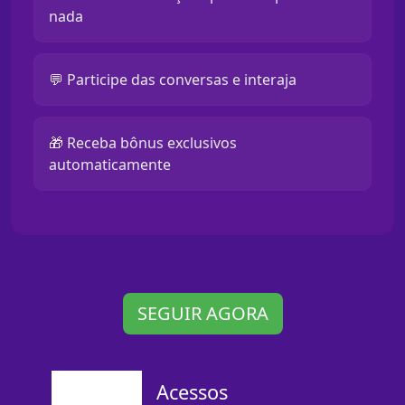
nada
💬 Participe das conversas e interaja
🎁 Receba bônus exclusivos
automaticamente
SEGUIR AGORA
Acessos