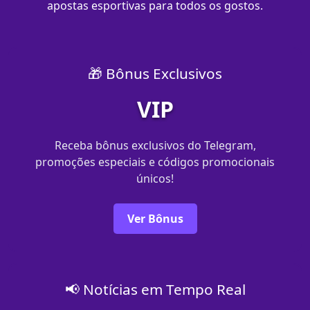
apostas esportivas para todos os gostos.
🎁 Bônus Exclusivos
VIP
Receba bônus exclusivos do Telegram,
promoções especiais e códigos promocionais
únicos!
Ver Bônus
📢 Notícias em Tempo Real