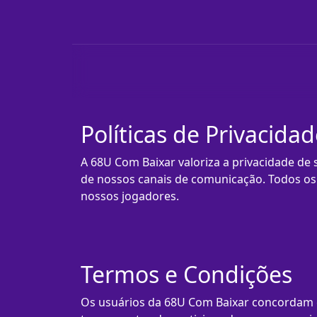
Políticas de Privacida
A 68U Com Baixar valoriza a privacidade de
de nossos canais de comunicação. Todos os 
nossos jogadores.
Termos e Condições
Os usuários da 68U Com Baixar concordam em