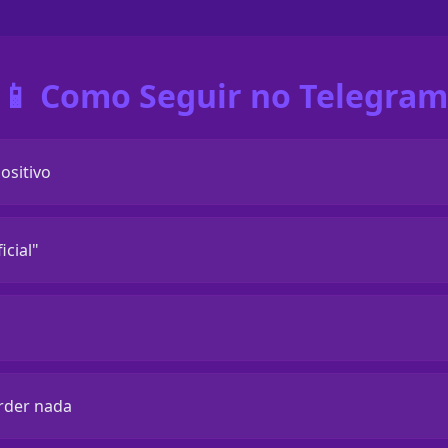
📱 Como Seguir no Telegram
ositivo
cial"
erder nada