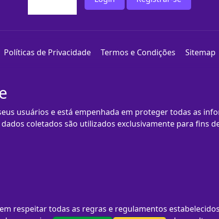
Políticas de Privacidade
Termos e Condições
Sitemap
de
 seus usuários e está empenhada em proteger todas as inf
dados coletados são utilizados exclusivamente para fins d
 respeitar todas as regras e regulamentos estabelecidos.