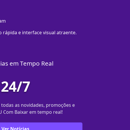
ram
rápida e interface visual atraente.
cias em Tempo Real
24/7
e todas as novidades, promoções e
U Com Baixar em tempo real!
Ver Notícias