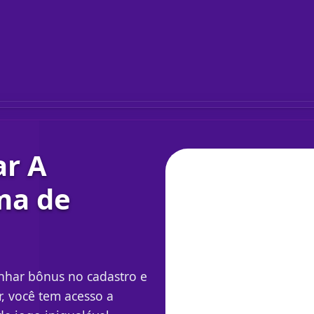
ar A
ma de
nhar bônus no cadastro e
, você tem acesso a