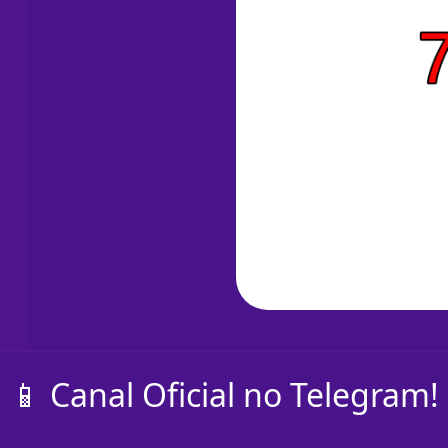
📱 Canal Oficial no Telegram!