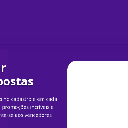
or
postas
s no cadastro e em cada
 promoções incríveis e
unte-se aos vencedores