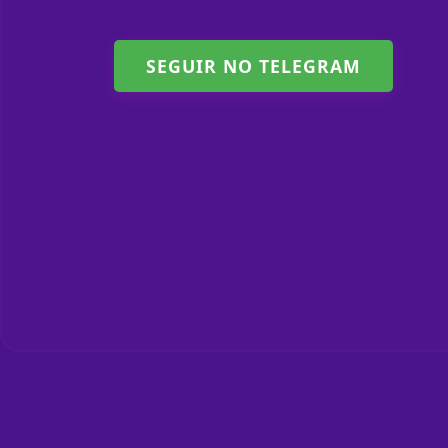
SEGUIR NO TELEGRAM