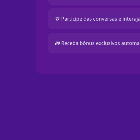
💬 Participe das conversas e interaj
🎁 Receba bônus exclusivos autom