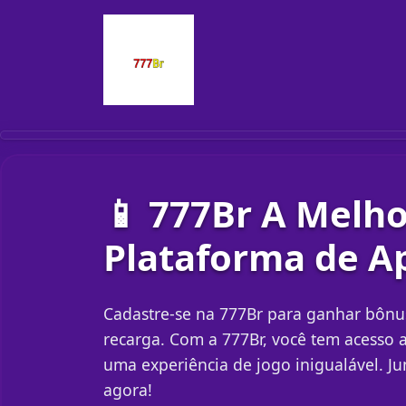
📱 777Br A Melh
Plataforma de A
Cadastre-se na 777Br para ganhar bônu
recarga. Com a 777Br, você tem acesso a
uma experiência de jogo inigualável. J
agora!