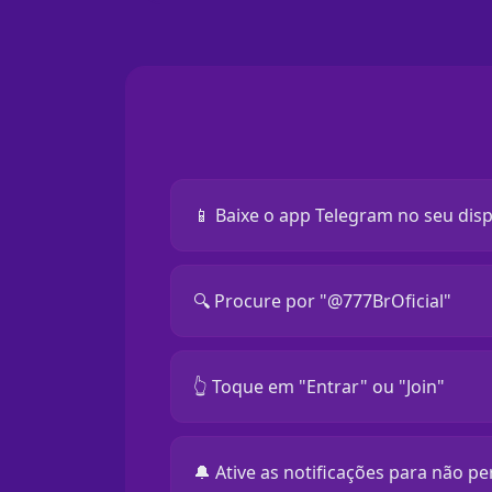
📱 Baixe o app Telegram no seu disp
🔍 Procure por "@777BrOficial"
👆 Toque em "Entrar" ou "Join"
🔔 Ative as notificações para não p