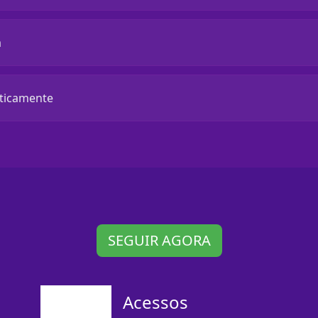
a
aticamente
SEGUIR AGORA
Acessos