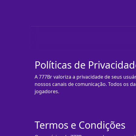
Políticas de Privacida
A 777Br valoriza a privacidade de seus usu
nossos canais de comunicação. Todos os dad
jogadores.
Termos e Condições