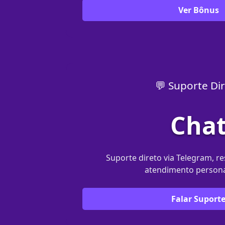
Ver Bônus
💬 Suporte Di
Cha
Suporte direto via Telegram, r
atendimento persona
Falar Suport