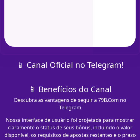
📱 Canal Oficial no Telegram!
📱 Benefícios do Canal
Descubra as vantagens de seguir a 79B.Com no
Telegram
Nossa interface de usuário foi projetada para mostrar
claramente o status de seus bônus, incluindo o valor
disponível, os requisitos de apostas restantes e o prazo