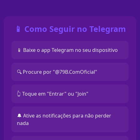
📱 Como Seguir no Telegram
📱 Baixe o app Telegram no seu dispositivo
🔍 Procure por "@79B.ComOficial"
👆 Toque em "Entrar" ou "Join"
🔔 Ative as notificações para não perder
nada