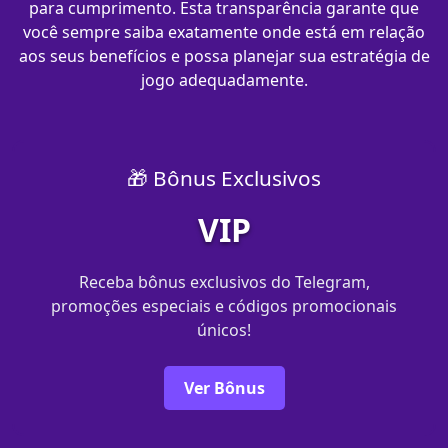
para cumprimento. Esta transparência garante que
você sempre saiba exatamente onde está em relação
aos seus benefícios e possa planejar sua estratégia de
jogo adequadamente.
🎁 Bônus Exclusivos
VIP
Receba bônus exclusivos do Telegram,
promoções especiais e códigos promocionais
únicos!
Ver Bônus