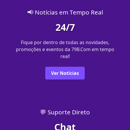
📢 Notícias em Tempo Real
24/7
Fique por dentro de todas as novidades,
promoções e eventos da 79B.Com em tempo
real!
Ver Notícias
💬 Suporte Direto
Chat