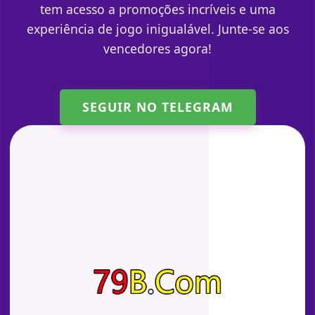
tem acesso a promoções incríveis e uma
experiência de jogo inigualável. Junte-se aos
vencedores agora!
SEGUIR NO TELEGRAM