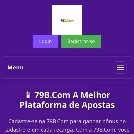
Login
Registrar-se
Menu
📱 79B.Com A Melhor
Plataforma de Apostas
Cadastre-se na 79B.Com para ganhar bônus no
cadastro e em cada recarga. Com a 79B.Com, você