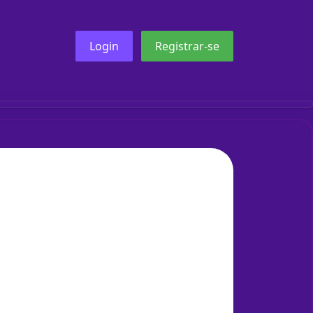
Login
Registrar-se