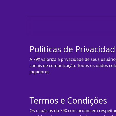
Políticas de Privacida
A 79X valoriza a privacidade de seus usuár
canais de comunicação. Todos os dados cole
jogadores.
Termos e Condições
Os usuários da 79X concordam em respeitar 