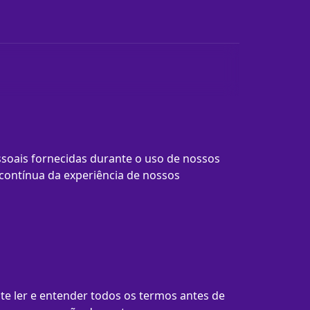
ssoais fornecidas durante o uso de nossos
 contínua da experiência de nossos
te ler e entender todos os termos antes de