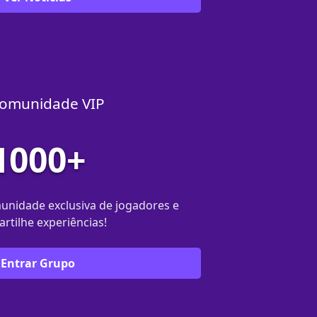
Comunidade VIP
1000+
unidade exclusiva de jogadores e
rtilhe experiências!
Entrar Grupo