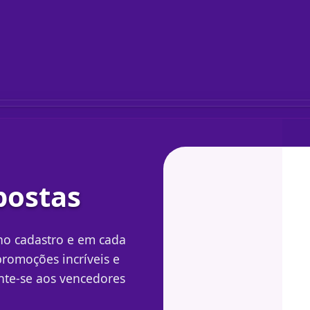
postas
no cadastro e em cada
promoções incríveis e
unte-se aos vencedores