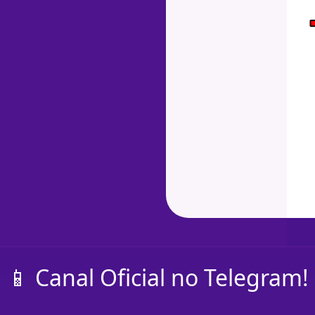
📱 Canal Oficial no Telegram!