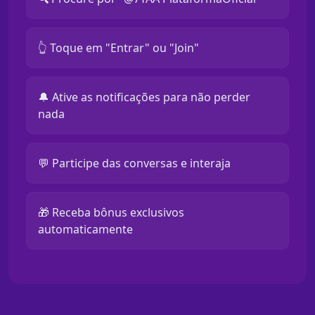
👆 Toque em "Entrar" ou "Join"
🔔 Ative as notificações para não perder
nada
💬 Participe das conversas e interaja
🎁 Receba bônus exclusivos
automaticamente