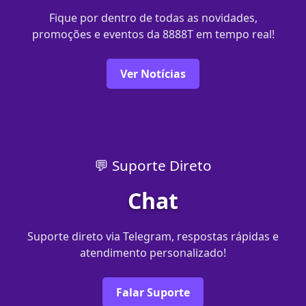
Fique por dentro de todas as novidades,
promoções e eventos da 8888T em tempo real!
Ver Notícias
💬 Suporte Direto
Chat
Suporte direto via Telegram, respostas rápidas e
atendimento personalizado!
Falar Suporte