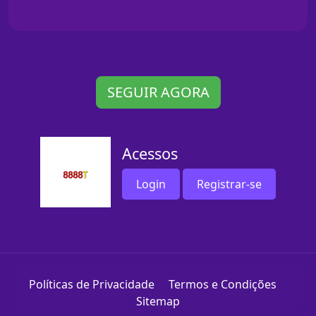
SEGUIR AGORA
Acessos
Login
Registrar-se
Políticas de Privacidade
Termos e Condições
Sitemap