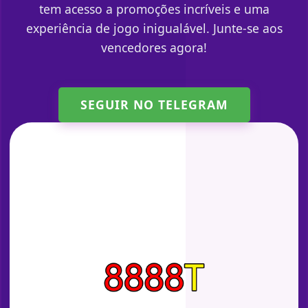
tem acesso a promoções incríveis e uma
experiência de jogo inigualável. Junte-se aos
vencedores agora!
SEGUIR NO TELEGRAM