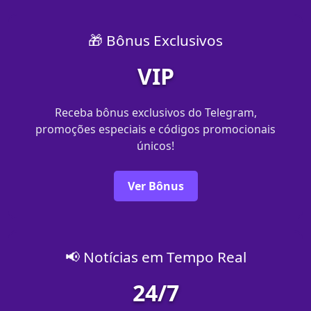
🎁 Bônus Exclusivos
VIP
Receba bônus exclusivos do Telegram,
promoções especiais e códigos promocionais
únicos!
Ver Bônus
📢 Notícias em Tempo Real
24/7