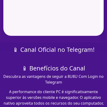
📱 Canal Oficial no Telegram!
📱 Benefícios do Canal
Descubra as vantagens de seguir a 8U8U Com Login no
Telegram
A performance do cliente PC é significativamente
superior às versões mobile e navegador. O aplicativo
nativo aproveita todos os recursos do seu computador,