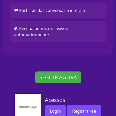
💬 Participe das conversas e interaja
🎁 Receba bônus exclusivos
automaticamente
SEGUIR AGORA
Acessos
Login
Registrar-se