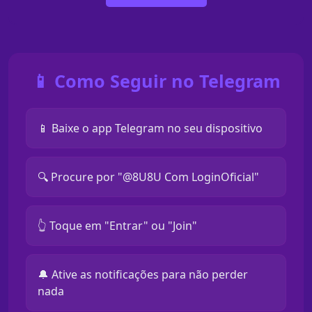
📱 Como Seguir no Telegram
📱 Baixe o app Telegram no seu dispositivo
🔍 Procure por "@8U8U Com LoginOficial"
👆 Toque em "Entrar" ou "Join"
🔔 Ative as notificações para não perder
nada