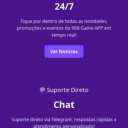
24/7
Fique por dentro de todas as novidades,
promoções e eventos da 95B Game APP em
tempo real!
Ver Notícias
💬 Suporte Direto
Chat
Suporte direto via Telegram, respostas rápidas e
atendimento personalizado!