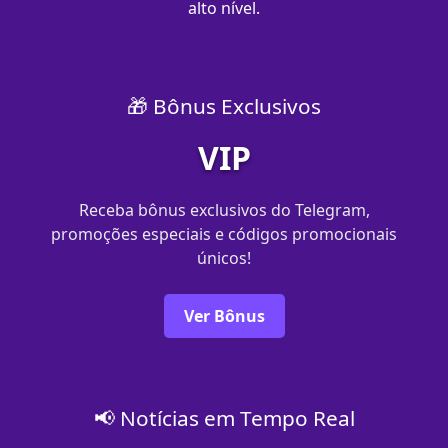
alto nível.
🎁 Bônus Exclusivos
VIP
Receba bônus exclusivos do Telegram,
promoções especiais e códigos promocionais
únicos!
Ver Bônus
📢 Notícias em Tempo Real