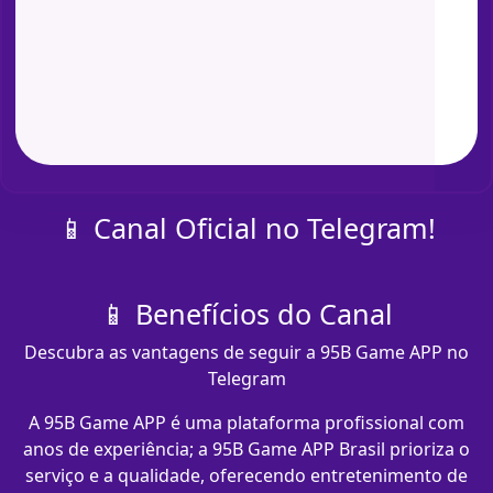
📱 Canal Oficial no Telegram!
📱 Benefícios do Canal
Descubra as vantagens de seguir a 95B Game APP no
Telegram
A 95B Game APP é uma plataforma profissional com
anos de experiência; a 95B Game APP Brasil prioriza o
serviço e a qualidade, oferecendo entretenimento de