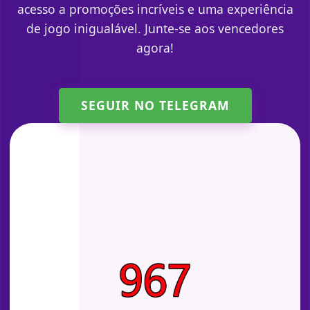
acesso a promoções incríveis e uma experiência
de jogo inigualável. Junte-se aos vencedores
agora!
SEGUIR NO TELEGRAM