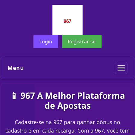
Login
Registrar-se
Menu
📱 967 A Melhor Plataforma
de Apostas
Cadastre-se na 967 para ganhar bônus no
cadastro e em cada recarga. Com a 967, você tem