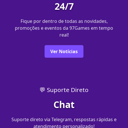
24/7
Fique por dentro de todas as novidades,
promoções e eventos da 97Games em tempo
real!
Ver Notícias
💬 Suporte Direto
Chat
Suporte direto via Telegram, respostas rápidas e
atendimento personalizado!