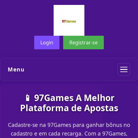
Login
Registrar-se
Menu
📱 97Games A Melhor
Plataforma de Apostas
Cadastre-se na 97Games para ganhar bônus no
cadastro e em cada recarga. Com a 97Games,