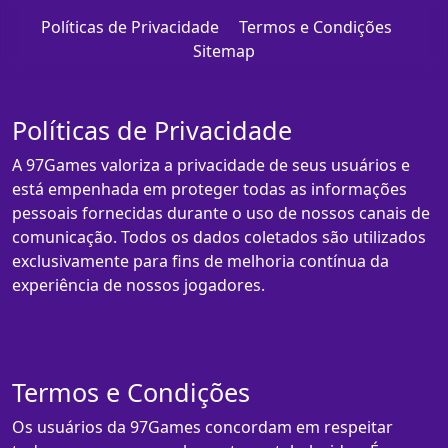
Políticas de Privacidade
Termos e Condições
Sitemap
Políticas de Privacidade
A 97Games valoriza a privacidade de seus usuários e
está empenhada em proteger todas as informações
pessoais fornecidas durante o uso de nossos canais de
comunicação. Todos os dados coletados são utilizados
exclusivamente para fins de melhoria contínua da
experiência de nossos jogadores.
Termos e Condições
Os usuários da 97Games concordam em respeitar