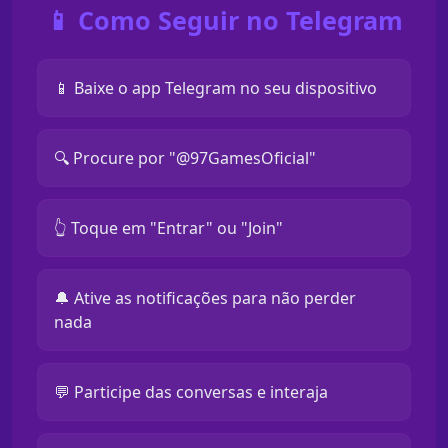
📱 Como Seguir no Telegram
📱 Baixe o app Telegram no seu dispositivo
🔍 Procure por "@97GamesOficial"
👆 Toque em "Entrar" ou "Join"
🔔 Ative as notificações para não perder
nada
💬 Participe das conversas e interaja