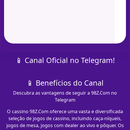
📱 Canal Oficial no Telegram!
📱 Benefícios do Canal
Descubra as vantagens de seguir a 98Z.Com no
Telegram
O cassino 98Z.Com oferece uma vasta e diversificada
seleção de jogos de cassino, incluindo caça-níqueis,
jogos de mesa, jogos com dealer ao vivo e pôquer. Os