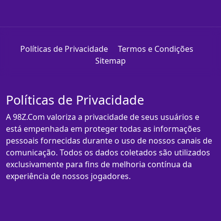
Políticas de Privacidade
Termos e Condições
Sitemap
Políticas de Privacidade
A 98Z.Com valoriza a privacidade de seus usuários e
está empenhada em proteger todas as informações
pessoais fornecidas durante o uso de nossos canais de
comunicação. Todos os dados coletados são utilizados
exclusivamente para fins de melhoria contínua da
experiência de nossos jogadores.