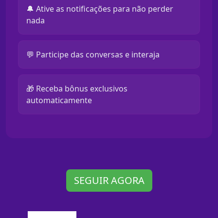
🔔 Ative as notificações para não perder
nada
💬 Participe das conversas e interaja
🎁 Receba bônus exclusivos
automaticamente
SEGUIR AGORA