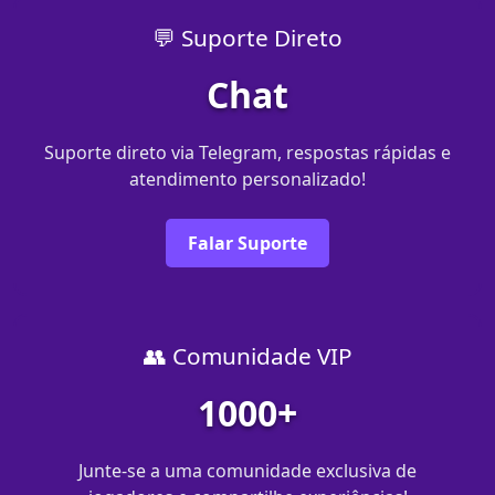
💬 Suporte Direto
Chat
Suporte direto via Telegram, respostas rápidas e
atendimento personalizado!
Falar Suporte
👥 Comunidade VIP
1000+
Junte-se a uma comunidade exclusiva de