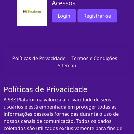
Acessos
Login
Registrar-se
Políticas de Privacidade
Termos e Condições
Sitemap
Políticas de Privacidade
A 98Z Plataforma valoriza a privacidade de seus
usuários e está empenhada em proteger todas as
informações pessoais fornecidas durante o uso de
nossos canais de comunicação. Todos os dados
coletados são utilizados exclusivamente para fins de