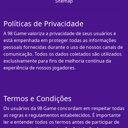
Sitemap
Políticas de Privacidade
A 98 Game valoriza a privacidade de seus usuários e
está empenhada em proteger todas as informações
pessoais fornecidas durante o uso de nossos canais de
comunicação. Todos os dados coletados são utilizados
exclusivamente para fins de melhoria contínua da
experiência de nossos jogadores.
Termos e Condições
Os usuários da 98 Game concordam em respeitar todas
as regras e regulamentos estabelecidos. É importante
ler e entender todos os termos antes de participar de