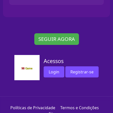
SEGUIR AGORA
Acessos
Login
Registrar-se
Políticas de Privacidade
Termos e Condições