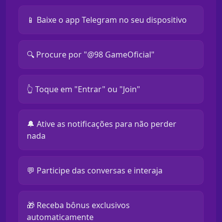
📱 Baixe o app Telegram no seu dispositivo
🔍 Procure por "@98 GameOficial"
👆 Toque em "Entrar" ou "Join"
🔔 Ative as notificações para não perder
nada
💬 Participe das conversas e interaja
🎁 Receba bônus exclusivos
automaticamente