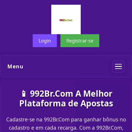
Login
Registrar-se
Menu
📱 992Br.Com A Melhor
Plataforma de Apostas
Cadastre-se na 992Br.Com para ganhar bônus no
cadastro e em cada recarga. Com a 992Br.Com,