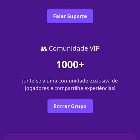
Falar Suporte
👥 Comunidade VIP
1000+
Junte-se a uma comunidade exclusiva de
jogadores e compartilhe experiências!
Entrar Grupo