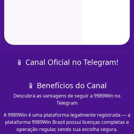
📱 Canal Oficial no Telegram!
📱 Benefícios do Canal
Descubra as vantagens de seguir a 9989Win no
Telegram
A 9989Win é uma plataforma legalmente registrada — a
plataforma 9989Win Brasil possui licenças completas e
operação regular, sendo sua escolha segura.