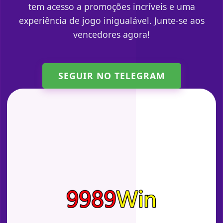
tem acesso a promoções incríveis e uma
experiência de jogo inigualável. Junte-se aos
vencedores agora!
SEGUIR NO TELEGRAM