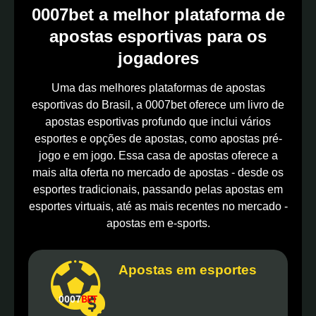
0007bet a melhor plataforma de
apostas esportivas para os
jogadores
Uma das melhores plataformas de apostas
esportivas do Brasil, a 0007bet oferece um livro de
apostas esportivas profundo que inclui vários
esportes e opções de apostas, como apostas pré-
jogo e em jogo. Essa casa de apostas oferece a
mais alta oferta no mercado de apostas - desde os
esportes tradicionais, passando pelas apostas em
esportes virtuais, até as mais recentes no mercado -
apostas em e-sports.
Apostas em esportes