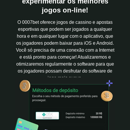
experimentar os melhores
jogos on-line!
O 0007bet oferece jogos de cassino e apostas
esportivas que podem ser jogados a qualquer
hora e em qualquer lugar com o aplicativo, que
os jogadores podem baixar para iOS e Android.
Você só precisa de uma conexão com a Internet
e está pronto para começar! Atualizaremos e
otimizaremos regularmente o software para que
os jogadores possam desfrutar do software de
jogo mais suave.