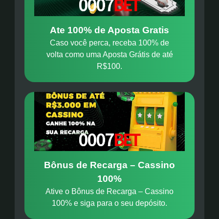
Ate 100% de Aposta Gratis
Caso você perca, receba 100% de
volta como uma Aposta Grátis de até
R$100.
Bônus de Recarga – Cassino
100%
Ative o Bônus de Recarga – Cassino
100% e siga para o seu depósito.