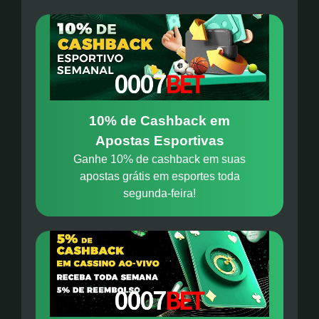
10% de Cashback em
Apostas Esportivas
Ganhe 10% de cashback em suas
apostas grátis em esportes toda
segunda-feira!