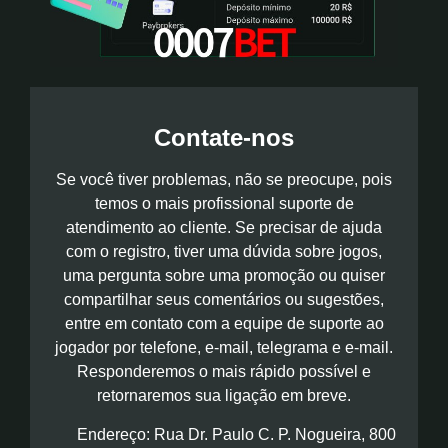
Contate-nos
Se você tiver problemas, não se preocupe, pois
temos o mais profissional suporte de
atendimento ao cliente. Se precisar de ajuda
com o registro, tiver uma dúvida sobre jogos,
uma pergunta sobre uma promoção ou quiser
compartilhar seus comentários ou sugestões,
entre em contato com a equipe de suporte ao
jogador por telefone, e-mail, telegrama e e-mail.
Responderemos o mais rápido possível e
retornaremos sua ligação em breve.
Endereço: Rua Dr. Paulo C. P. Nogueira, 800