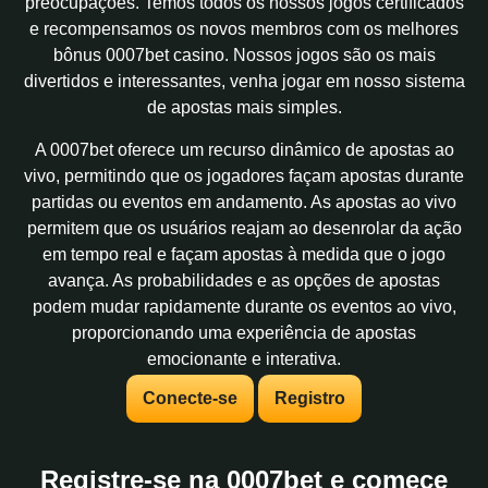
preocupações. Temos todos os nossos jogos certificados
e recompensamos os novos membros com os melhores
bônus 0007bet casino. Nossos jogos são os mais
divertidos e interessantes, venha jogar em nosso sistema
de apostas mais simples.
A 0007bet oferece um recurso dinâmico de apostas ao
vivo, permitindo que os jogadores façam apostas durante
partidas ou eventos em andamento. As apostas ao vivo
permitem que os usuários reajam ao desenrolar da ação
em tempo real e façam apostas à medida que o jogo
avança. As probabilidades e as opções de apostas
podem mudar rapidamente durante os eventos ao vivo,
proporcionando uma experiência de apostas
emocionante e interativa.
Conecte-se
Registro
Registre-se na 0007bet e comece