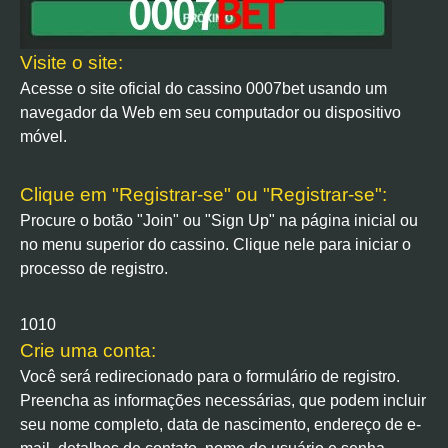
Visite o site:
Acesse o site oficial do cassino 0007bet usando um
navegador da Web em seu computador ou dispositivo
móvel.
Clique em "Registrar-se" ou "Registrar-se":
Procure o botão "Join" ou "Sign Up" na página inicial ou
no menu superior do cassino. Clique nele para iniciar o
processo de registro.
1010
Crie uma conta:
Você será redirecionado para o formulário de registro.
Preencha as informações necessárias, que podem incluir
seu nome completo, data de nascimento, endereço de e-